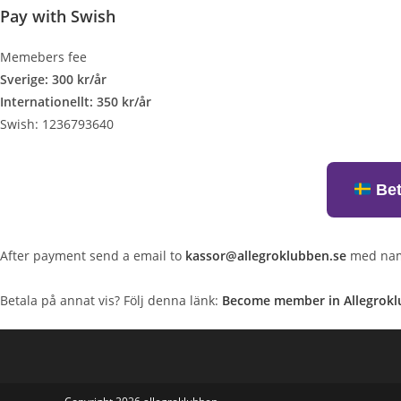
Pay with Swish
Memebers fee
Sverige: 300 kr/år
Internationellt: 350 kr/år
Swish: 1236793640
Bet
After payment send a email to
kassor@allegroklubben.se
med namn
Betala på annat vis? Följ denna länk:
Become member in Allegrok