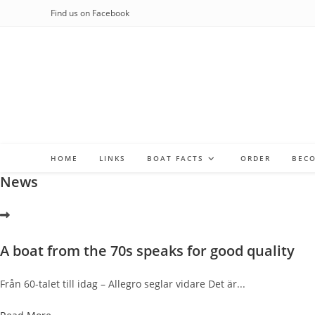
Skip
Find us on Facebook
to
content
HOME
LINKS
BOAT FACTS
ORDER
BEC
News
A boat from the 70s speaks for good quality
Från 60-talet till idag – Allegro seglar vidare Det är...