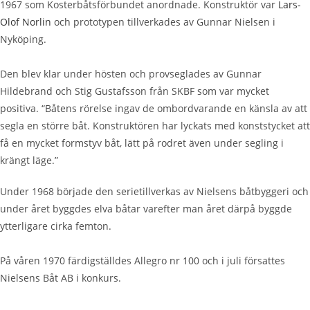
1967 som Kosterbåtsförbundet anordnade. Konstruktör var
Lars-
Olof Norlin
och prototypen tillverkades av Gunnar Nielsen i
Nyköping.
Den blev klar under hösten och provseglades av Gunnar
Hildebrand och Stig Gustafsson från SKBF som var mycket
positiva. “Båtens rörelse ingav de ombordvarande en känsla av att
segla en större båt. Konstruktören har lyckats med konststycket att
få en mycket formstyv båt, lätt på rodret även under segling i
krängt läge.”
Under 1968 började den serietillverkas av Nielsens båtbyggeri och
under året byggdes elva båtar varefter man året därpå byggde
ytterligare cirka femton.
På våren 1970 färdigställdes Allegro nr 100 och i juli försattes
Nielsens Båt AB i konkurs.