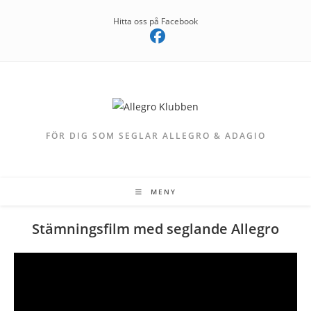
Hoppa
Hitta oss på Facebook
till
innehållet
FÖR DIG SOM SEGLAR ALLEGRO & ADAGIO
MENY
Stämningsfilm med seglande Allegro