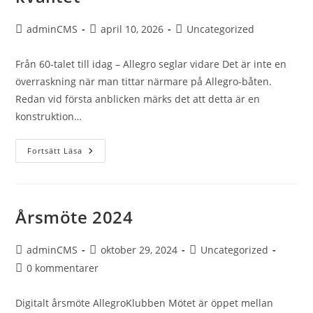
Inläggsförfattare:
Inlägget
Inläggskategori:
adminCMS
april 10, 2026
Uncategorized
publicerat:
Från 60-talet till idag – Allegro seglar vidare Det är inte en
överraskning när man tittar närmare på Allegro-båten.
Redan vid första anblicken märks det att detta är en
konstruktion…
En
Fortsätt Läsa
Båt
Från
70-
Talat
Talar
För
Årsmöte 2024
Kvalitet
Inläggsförfattare:
Inlägget
Inläggskategori:
adminCMS
oktober 29, 2024
Uncategorized
publicerat:
Kommentarer
0 kommentarer
på
inlägget:
Digitalt årsmöte AllegroKlubben Mötet är öppet mellan