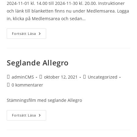
2024-11-01 kl. 14.00 till 2024-11-30 kl. 20.00. Instruktioner
och länk till blanketten finns nu under Medlemsarea. Logga
in, klicka på Medlemsarea och sedan…
Årsmöte
Fortsätt Läsa
2024
Seglande Allegro
Inläggsförfattare:
Inlägget
Inläggskategori:
adminCMS
oktober 12, 2021
Uncategorized
publicerat:
Kommentarer
0 kommentarer
på
inlägget:
Stämningsfilm med seglande Allegro
Seglande
Fortsätt Läsa
Allegro