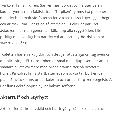
Två kojer finns i ruffen. Sänker man bordet och lägger på en
kudde
rymms
man faktiskt tre. I ”förpiken”
rymms
två personer,
men det blir smalt vid fötterna för vuxna. Dessa kojer ligger högre
och är
föskjutna
i
längsled
så att de delvis överlappar. Det
åstadkommer man genom att fälla upp alla ryggstöden. Lite
pickligt men väldigt bra när det väl är gjort.
Styrbordskojen
är
säkert 2.50 lång
,.
Toaletten har en riktig dörr och det går att stänga om sig även om
det blir trångt då. Garderoben är smal men djup. Den blir ännu
smalare av att värmare med bränsletank sitter på skottet till
höger. På golvet finns startbatteriet som också tar bort en del
plats. Stuvfack finns under kojerna och under förpiken (
segelstuv
).
Det finns också öppna hyllor bakom sofforna.
Akterruff och Styrhytt
Akterruffen är helt avskild och har ingång från aktre delen av