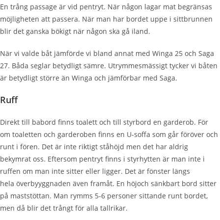
En trång passage är vid pentryt. När någon lagar mat begränsas
möjligheten att passera. När man har bordet uppe i sittbrunnen
blir det ganska bökigt när någon ska gå iland.
När vi valde båt jämförde vi bland annat med
Winga
25 och Saga
27. Båda seglar betydligt sämre. Utrymmesmässigt tycker vi båten
är betydligt större än
Winga
och jämförbar med Saga.
Ruff
Direkt till babord finns toalett och till styrbord en garderob. För
om toaletten och garderoben finns en U-soffa som går föröver och
runt i fören. Det är inte riktigt ståhöjd men det har aldrig
bekymrat oss. Eftersom pentryt finns i styrhytten är man inte i
ruffen om man inte sitter eller ligger. Det är fönster längs
hela
överbyyggnaden
även framåt. En
höjoch
sänkbart bord sitter
på maststöttan. Man
rymms
5-6 personer sittande runt bordet,
men då blir det trångt för alla tallrikar.