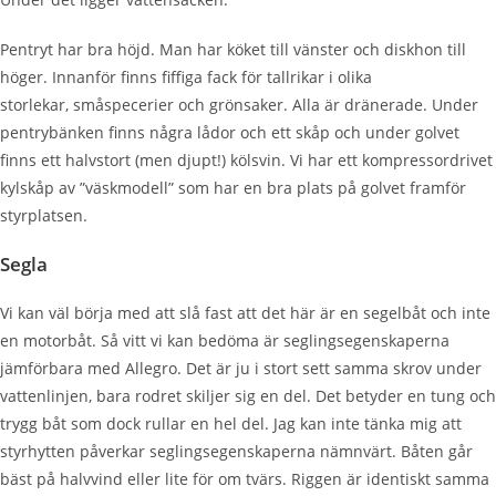
Pentryt har bra höjd. Man har köket till vänster och diskhon till
höger. Innanför finns fiffiga fack för tallrikar i olika
storlekar,
småspecerier
och grönsaker. Alla är dränerade.
Under
pentrybänken finns några lådor och ett skåp och under golvet
finns ett halvstort (men djupt!) kölsvin.
Vi har ett kompressordrivet
kylskåp av ”väskmodell” som har en bra plats på golvet framför
styrplatsen.
Segla
Vi kan väl börja med att slå fast att det här är en segelbåt och inte
en motorbåt. Så vitt vi kan bedöma är seglingsegenskaperna
jämförbara med Allegro. Det är ju i stort sett samma skrov under
vattenlinjen, bara rodret skiljer sig en del. Det betyder en tung och
trygg båt som dock rullar en hel del. Jag kan inte tänka mig att
styrhytten påverkar seglingsegenskaperna nämnvärt. Båten går
bäst på halvvind eller lite för om
tvärs
. Riggen
är identiskt samma