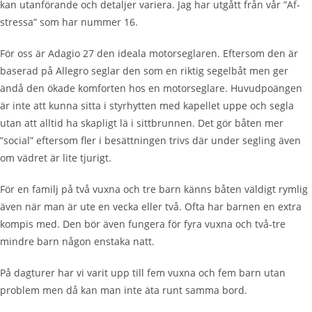
kan
utanförande
och detaljer variera. Jag har utgått från vår ”Af-
stressa” som har nummer 16.
För oss är Adagio 27 den ideala motorseglaren. Eftersom den är
baserad på Allegro seglar den som en riktig segelbåt men ger
ändå den ökade komforten hos en motorseglare. Huvudpoängen
är inte att kunna sitta i styrhytten med kapellet uppe och segla
utan att alltid ha skapligt lä i sittbrunnen. Det gör båten mer
”social” eftersom fler i besättningen trivs där under segling även
om vädret är lite tjurigt.
För en familj på två vuxna och tre barn känns båten väldigt rymlig
även när man är ute en vecka eller två. Ofta har barnen en extra
kompis med. Den bör även fungera för fyra vuxna och två-tre
mindre barn någon enstaka natt.
På
dagturer
har vi varit upp till fem vuxna och fem barn utan
problem men då kan man inte äta runt samma bord.