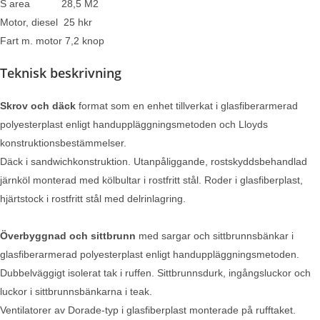
S area 28,5 M2
Motor, diesel 25 hkr
Fart m. motor 7,2 knop
Teknisk beskrivning
S
krov och däck
format som en enhet tillverkat i glasfiberarmerad
polyesterplast enligt handuppläggningsmetoden och Lloyds
konstruktionsbestämmelser.
Däck i sandwichkonstruktion. Utanpåliggande, rostskyddsbehandlad
järnköl monterad med kölbultar i rostfritt stål. Roder i glasfiberplast,
hjärtstock i rostfritt stål med delrinlagring.
Överbyggnad och sittbrunn
med sargar och sittbrunnsbänkar i
glasfiberarmerad polyesterplast enligt handuppläggningsmetoden.
Dubbelväggigt isolerat tak i ruffen. Sittbrunnsdurk, ingångsluckor och
luckor i sittbrunnsbänkarna i teak.
Ventilatorer av Dorade-typ i glasfiberplast monterade på rufftaket.