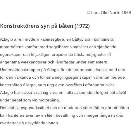
©
Lars-Olof Norlin 1969
Konstruktörens syn på båten (1972)
Adagio är en modern kabinseglare, en båttyp som kombinerar
motorbåtens komfort med segelbåtens stabilitet och sjögående
egenskaper och följaktligen erbjuder de bästa möjligheter till
angenäma weekendturer och långfärder under semestern.
Undervattenskroppen på Adagio är i det närmaste identisk med den
för den välkända och för sina seglingsegenskaper välrenommerade
kosterbåten Allegro, vars rigg även överförts i oförändrat skick.
Adagio har också visat sig vara en i alla avseenden fullgod båt såväl
under segel som vid motorgång.
Det stabila byggnadssättet och de moderata yttermåtten gör att båten
kan hanteras även av en liten besättning och medger långa riskfria
överfarter på oskyddade vatten.