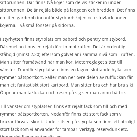
sittbrunnen. Där finns två kojer som delvis sticker in under
sittbrunnen. De är rejäla både på längden
och
bredden. Det finns
en liten garderob innanför
styrbordskojen
och stuvfack under
kojerna.
Två små fönster på sidorna.
I styrhytten finns styrplats om babord och pentry om
stybord
.
Däremellan finns en rejäl dörr in mot ruffen. Det är ordentlig
ståhöjd (minst 2.20) eftersom golvet är i samma nivå som i ruffen.
Man sitter framåtvänd när man kör. Motorreglaget sitter till
vänster. Framför styrplatsen finns en lagom sluttande hylla som
rymmer
båtsportkort
. Fäller man ner övre delen av ruffluckan får
man ett fantastiskt stort kartbord. Man sitter bra och har bra sikt.
Öppnar man takluckan och reser på sig ser man ännu bättre.
Till vänster om
styplatsen
finns ett rejält fack som till och med
rymmer
båtsportkorten
. Nedanför finns ett stort fack som vi
brukar förvara skor i. Under sitsen på styrplatsen finns ett otroligt
stort fack som vi använder för tampar, verktyg, reservdunk etc.
Under det ligger vattensäcken.