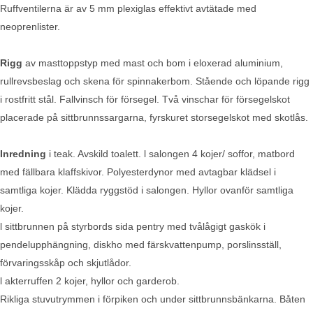
Ruffventilerna är av 5 mm plexiglas effektivt avtätade med
neoprenlister.
Rigg
av masttoppstyp med mast och bom i eloxerad aluminium,
rullrevsbeslag och skena för spinnakerbom. Stående och löpande rigg
i rostfritt stål. Fallvinsch för försegel. Två vinschar för försegelskot
placerade på sittbrunnssargarna, fyrskuret storsegelskot med skotlås.
Inredning
i teak. Avskild toalett. l salongen 4 kojer/ soffor, matbord
med fällbara klaffskivor. Polyesterdynor med avtagbar klädsel i
samtliga kojer. Klädda ryggstöd i salongen. Hyllor ovanför samtliga
kojer.
l sittbrunnen på styrbords sida pentry med tvålågigt gaskök i
pendelupphängning, diskho med färskvattenpump, porslinsställ,
förvaringsskåp och skjutlådor.
l akterruffen 2 kojer, hyllor och garderob.
Rikliga stuvutrymmen i förpiken och under sittbrunnsbänkarna. Båten