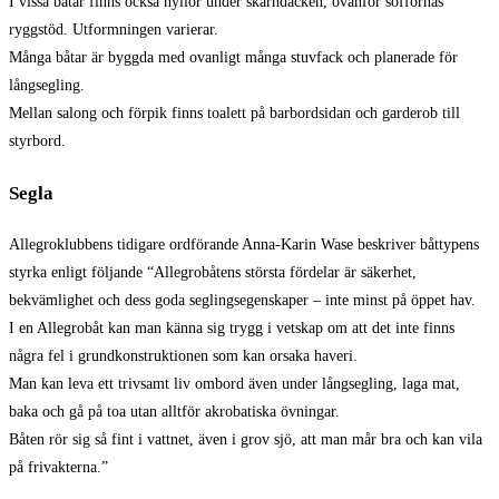
I vissa båtar finns också hyllor under skarndäcken, ovanför soffornas
ryggstöd. Utformningen varierar.
Många båtar är byggda med ovanligt många stuvfack och planerade för
långsegling.
Mellan salong och förpik finns toalett på barbordsidan och garderob till
styrbord.
Segla
Allegroklubbens tidigare ordförande Anna-Karin Wase beskriver båttypens
styrka enligt följande “Allegrobåtens största fördelar är säkerhet,
bekvämlighet och dess goda seglingsegenskaper – inte minst på öppet hav.
I en Allegrobåt kan man känna sig trygg i vetskap om att det inte finns
några fel i grundkonstruktionen som kan orsaka haveri.
Man kan leva ett trivsamt liv ombord även under långsegling, laga mat,
baka och gå på toa utan alltför akrobatiska övningar.
Båten rör sig så fint i vattnet, även i grov sjö, att man mår bra och kan vila
på frivakterna.”