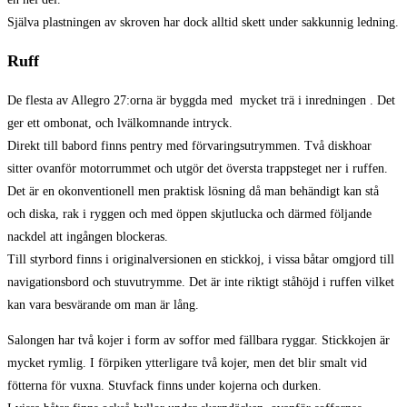
Själva plastningen av skroven har dock alltid skett under sakkunnig ledning.
Ruff
De flesta av Allegro 27:orna är byggda med mycket trä i inredningen . Det
ger ett ombonat, och lvälkomnande intryck.
Direkt till babord finns pentry med förvaringsutrymmen. Två diskhoar
sitter ovanför motorrummet och utgör det översta trappsteget ner i ruffen.
Det är en okonventionell men praktisk lösning då man behändigt kan stå
och diska, rak i ryggen och med öppen skjutlucka och därmed följande
nackdel att ingången blockeras.
Till styrbord finns i originalversionen en stickkoj, i vissa båtar omgjord till
navigationsbord och stuvutrymme. Det är inte riktigt ståhöjd i ruffen vilket
kan vara besvärande om man är lång.
Salongen har två kojer i form av soffor med fällbara ryggar. Stickkojen är
mycket rymlig. I förpiken ytterligare två kojer, men det blir smalt vid
fötterna för vuxna. Stuvfack finns under kojerna och durken.