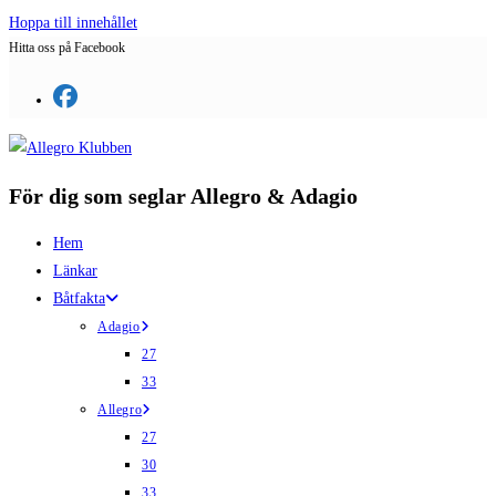
Hoppa till innehållet
Hitta oss på Facebook
För dig som seglar Allegro & Adagio
Hem
Länkar
Båtfakta
Adagio
27
33
Allegro
27
30
33