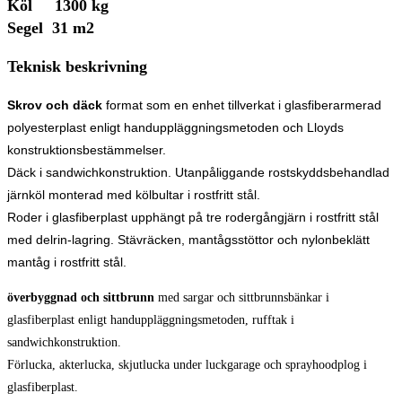
Köl 1300 kg
Segel 31 m2
Teknisk beskrivning
S
krov och däck
format som en enhet tillverkat i glasfiberarmerad
polyesterplast enligt handuppläggningsmetoden och Lloyds
konstruktionsbestämmelser.
Däck i sandwichkonstruktion. Utanpåliggande rostskyddsbehandlad
järnköl monterad med kölbultar i rostfritt stål.
Roder i glasfiberplast upphängt på tre rodergångjärn i rostfritt stål
med delrin-lagring. Stävräcken, mantågsstöttor och nylonbeklätt
mantåg i rostfritt stål.
överbyggnad och sittbrunn
med sargar och sittbrunnsbänkar i
glasfiberplast enligt handuppläggningsmetoden, rufftak i
sandwichkonstruktion.
Förlucka, akterlucka, skjutlucka under luckgarage och sprayhoodplog i
glasfiberplast.