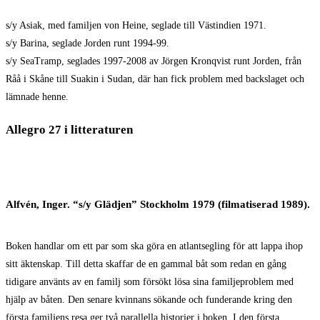
s/y Asiak, med familjen von Heine, seglade till Västindien 1971.
s/y Barina, seglade Jorden runt 1994-99.
s/y SeaTramp, seglades 1997-2008 av Jörgen Kronqvist runt Jorden, från
Råå i Skåne till Suakin i Sudan, där han fick problem med backslaget och
lämnade henne.
Allegro 27 i litteraturen
Alfvén, Inger. “s/y Glädjen” Stockholm 1979 (filmatiserad 1989).
Boken handlar om ett par som ska göra en atlantsegling för att lappa ihop
sitt äktenskap. Till detta skaffar de en gammal båt som redan en gång
tidigare använts av en familj som försökt lösa sina familjeproblem med
hjälp av båten. Den senare kvinnans sökande och funderande kring den
första familjens resa ger två parallella historier i boken. I den första