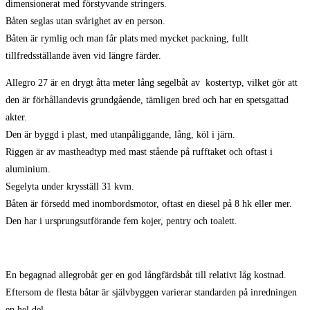
dimensionerat med förstyvande stringers.
Båten seglas utan svårighet av en person.
Båten är rymlig och man får plats med mycket packning, fullt
tillfredsställande även vid längre färder.
Allegro 27 är en drygt åtta meter lång segelbåt av kostertyp, vilket gör att
den är förhållandevis grundgående, tämligen bred och har en spetsgattad
akter.
Den är byggd i plast, med utanpåliggande, lång, köl i järn.
Riggen är av mastheadtyp med mast stående på rufftaket och oftast i
aluminium.
Segelyta under krysställ 31 kvm.
Båten är försedd med inombordsmotor, oftast en diesel på 8 hk eller mer.
Den har i ursprungsutförande fem kojer, pentry och toalett.
En begagnad allegrobåt ger en god långfärdsbåt till relativt låg kostnad.
Eftersom de flesta båtar är självbyggen varierar standarden på inredningen
en hel del.