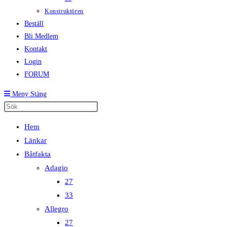
Konstruktören
Beställ
Bli Medlem
Kontakt
Login
FORUM
Meny
Stäng
Hem
Länkar
Båtfakta
Adagio
27
33
Allegro
27