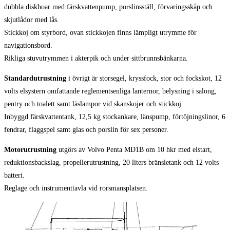
dubbla diskhoar med färskvattenpump, porslinsställ, förvaringsskåp och
skjutlådor med lås.
Stickkoj om styrbord, ovan stickkojen finns lämpligt utrymme för
navigationsbord.
Rikliga stuvutrymmen i akterpik och under sittbrunnsbänkarna.
Standardutrustning
i övrigt är storsegel, kryssfock, stor och fockskot, 12
volts elsystern omfattande reglementsenliga lanternor, belysning i salong,
pentry och toalett samt läslampor vid skanskojer och stickkoj.
Inbyggd färskvattentank, 12,5 kg stockankare, länspump, förtöjningslinor, 6
fendrar, flaggspel samt glas och porslin för sex personer.
Motorutrustning
utgörs av Volvo Penta MD1B om 10 hkr med elstart,
reduktionsbackslag, propellerutrustning, 20 liters bränsletank och 12 volts
batteri.
Reglage och instrumenttavla vid rorsmansplatsen.