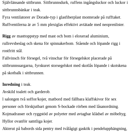
Självlänsande sittbrunn. Sittbrunnsdurk, ruffens ingångsluckor och luckor i
sittbrunnsbänkar i teak.
Fyra ventilatorer av Dorade-typ i glasfiberplast monterade på rufftaket.
Ruffventilerna är av 5 mm plexiglas effektivt avtätade med neoprenlister.
Rigg
av masttoppstyp med mast och bom i eloxerad aluminium,
rullrevsbeslag och skena för spinnakerbom. Stående och löpande rigg i
rostfritt stål.
Fallvinsch för försegel, två vinschar för försegelskot placerade på
sittbrunnssargarna, fyrskuret storsegelskot med skotlås löpande i skotskena
på skotbalk i sittbrunnen.
Inredning
i teak.
Avskild toalett och garderob.
l salongen två soffor/kojer, matbord med fällbara klaffskivor för sex
personer och förskjutbart genom S-bockade rörben med låsanordning.
Kojmadrasser och ryggstöd av polyeter med avtagbar klädsel av möbeltyg.
Hyllor ovanför samtliga kojer.
Akterut på babords sida pentry med tvålågigt gaskök i pendelupphängning,