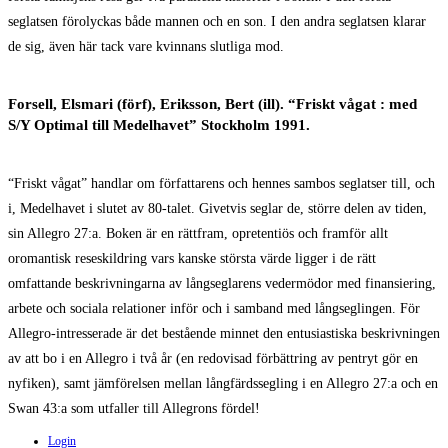
seglatsen förolyckas både mannen och en son. I den andra seglatsen klarar
de sig, även här tack vare kvinnans slutliga mod.
Forsell, Elsmari (förf), Eriksson, Bert (ill). “Friskt vågat : med
S/Y Optimal till Medelhavet” Stockholm 1991.
“Friskt vågat” handlar om författarens och hennes sambos seglatser till, och
i, Medelhavet i slutet av 80-talet. Givetvis seglar de, större delen av tiden,
sin Allegro 27:a. Boken är en rättfram, opretentiös och framför allt
oromantisk reseskildring vars kanske största värde ligger i de rätt
omfattande beskrivningarna av långseglarens vedermödor med finansiering,
arbete och sociala relationer inför och i samband med långseglingen. För
Allegro-intresserade är det bestående minnet den entusiastiska beskrivningen
av att bo i en Allegro i två år (en redovisad förbättring av pentryt gör en
nyfiken), samt jämförelsen mellan långfärdssegling i en Allegro 27:a och en
Swan 43:a som utfaller till Allegrons fördel!
Login