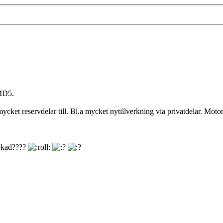
 MD5.
ycket reservdelar till. Bl.a mycket nytillverkning via privatdelar. Mo
mekad????