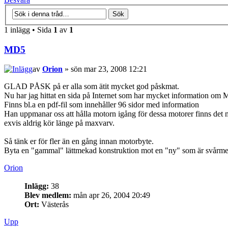
1 inlägg • Sida
1
av
1
MD5
av
Orion
» sön mar 23, 2008 12:21
GLAD PÅSK på er alla som ätit mycket god påskmat.
Nu har jag hittat en sida på Internet som har mycket information om
Finns bl.a en pdf-fil som innehåller 96 sidor med information
Han uppmanar oss att hålla motorn igång för dessa motorer finns det m
exvis aldrig kör länge på maxvarv.
Så tänk er för fler än en gång innan motorbyte.
Byta en "gammal" lättmekad konstruktion mot en "ny" som är svår
Orion
Inlägg:
38
Blev medlem:
mån apr 26, 2004 20:49
Ort:
Västerås
Upp