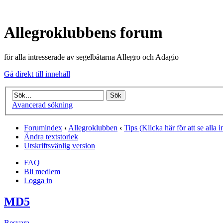
Allegroklubbens forum
för alla intresserade av segelbåtarna Allegro och Adagio
Gå direkt till innehåll
Avancerad sökning
Forumindex
‹
Allegroklubben
‹
Tips (Klicka här för att se alla i
Ändra textstorlek
Utskriftsvänlig version
FAQ
Bli medlem
Logga in
MD5
Besvara