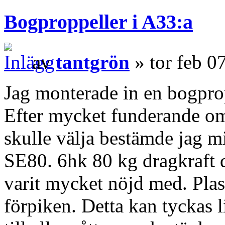
Bogproppeller i A33:a
av
tantgrön
» tor feb 0
Jag monterade in en bogprop
Efter mycket funderande om 
skulle välja bestämde jag m
SE80. 6hk 80 kg dragkraft d
varit mycket nöjd med. Plas
förpiken. Detta kan tyckas 