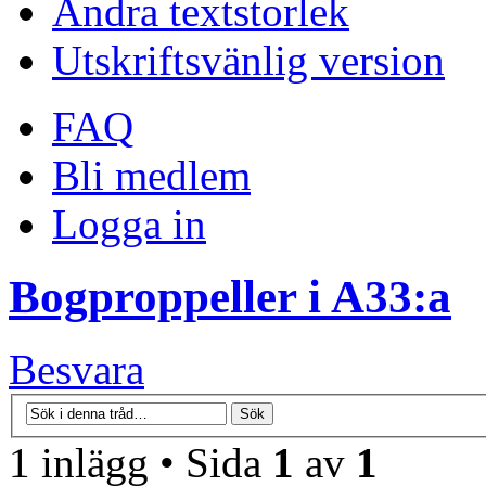
Ändra textstorlek
Utskriftsvänlig version
FAQ
Bli medlem
Logga in
Bogproppeller i A33:a
Besvara
1 inlägg • Sida
1
av
1