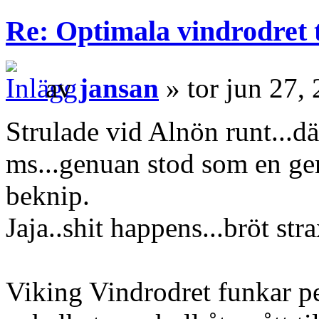
Re: Optimala vindrodret t
av
jansan
» tor jun 27,
Strulade vid Alnön runt...d
ms...genuan stod som en ge
beknip.
Jaja..shit happens...bröt strax
Viking Vindrodret funkar pe