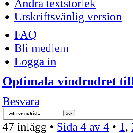
Ändra textstorlek
Utskriftsvänlig version
FAQ
Bli medlem
Logga in
Optimala vindrodret til
Besvara
47 inlägg •
Sida
4
av
4
•
1
,