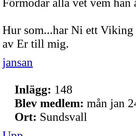
Förmodar alla vet vem han ä
Hur som...har Ni ett Viking 
av Er till mig.
jansan
Inlägg:
148
Blev medlem:
mån jan 2
Ort:
Sundsvall
Upp