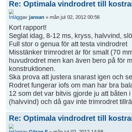
Re: Optimala vindrodret till kostra
av
jansan
» mån jul 02, 2012 00:56
Kort rapport!
Seglat idag, 8-12 ms, kryss, halvvind, slö
Full stor o genua för att testa vindrodret
Misstänker trimrodret är för smalt (70 mm).
huvudrodret men kan även bero på för m
konstruktionen.
Ska prova att justera snarast igen och se
Rodret fungerar iofs om man har bra bal
12 som det var bitvis gjorde ju att båten i
(halvvind) och då gav inte trimrodret tillrä
Re: Optimala vindrodret till kostra
av
Göran F
» mån jul 02, 2012 14:58