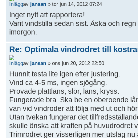
av
jansan
» tor jun 14, 2012 07:24
Inget nytt att rapportera!
Varit vindstilla sedan sist. Åska och regn 
imorgon.
Re: Optimala vindrodret till kostra
av
jansan
» ons jun 20, 2012 22:50
Hunnit testa lite igen efter justering.
Vind ca 4-5 ms, ingen sjögång.
Provade plattläns, slör, läns, kryss.
Fungerade bra. Ska be en oberoende lån
van vid vindroder att följa med ut och h
Utan tvekan fungerar det tillfredsställa
skulle önska att kraften på huvudrodret v
Trimrodret ger visserligen mer utslag nu 