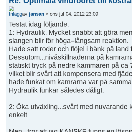
Re: Optimala vindrodret till kostra
av
jansan
» ons jul 04, 2012 23:09
Testat idag följande:
1: Hydraulik. Mycket snabbt att göra men f
slangen blir för höga=långsam reaktion.
Hade satt roder och flöjel i bänk på land 
Dessutom...nivåskillnaderna på kamrarna 
statiskt tryck på nedre kammaren på ca 
vilket blir svårt att kompensera med fj
hade funkat om kamrarna var på samma h
Hydraulik funkar således dåligt.
2: Öka utväxling...svårt med nuvarande ko
enkelt.
Men...tror att jag KANSKE funnit en lösni