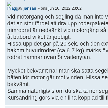
av
jansan
» ons jun 20, 2012 23:02
Vid motorgång och segling då man inte vi
det en stor fördel att dra upp roderpake
trimrodret är nedsänkt vid motorgång så 
åt babord vilket är jobbigt.
Hissa upp det går på 20 sek. och den ex
bakom huvudrodret (ca 6-7 kg) märks öv
rodret hamnar ovanför vattenytan.
Mycket bekvämt när man ska sätta segel sj
båten för motor går mot vinden. Hissa se
bekvämt.
Samma naturligtvis om du ska ta ner seg
Kursändring görs via en lina kopplad till f