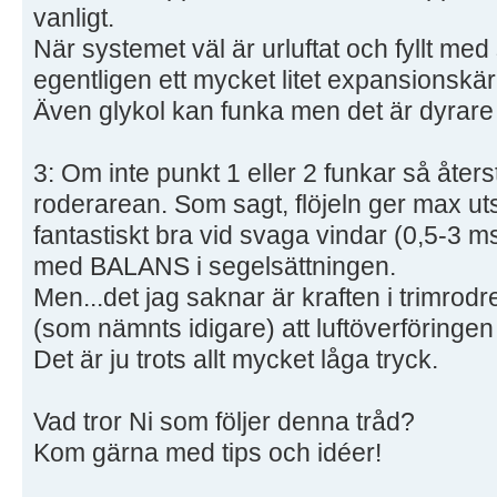
vanligt.
När systemet väl är urluftat och fyllt me
egentligen ett mycket litet expansionskär
Även glykol kan funka men det är dyrare 
3: Om inte punkt 1 eller 2 funkar så åters
roderarean. Som sagt, flöjeln ger max ut
fantastiskt bra vid svaga vindar (0,5-3 ms
med BALANS i segelsättningen.
Men...det jag saknar är kraften i trimrodr
(som nämnts idigare) att luftöverföringen 
Det är ju trots allt mycket låga tryck.
Vad tror Ni som följer denna tråd?
Kom gärna med tips och idéer!