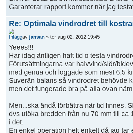
Garanterar rapport kommer när jag testat
Re: Optimala vindrodret till kostra
av
jansan
» tor aug 02, 2012 19:45
Yeees!!!
Har idag äntligen haft tid o testa vindrodr
Förutsättningarna var halvvind/slör/bide
med genua och loggade som mest 6,5 kn
Suverän balans så vindrodret behövde ka
men det fungerade bra på alla ovan näm
Men...ska ändå förbättra när tid finnes. 
dvs utöka bredden från nu 70 mm till ca 1
i det.
En enkel operation helt enkelt då jag ta