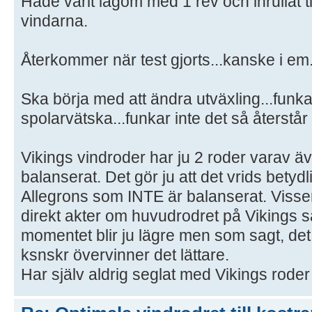
Hade varit lagom med 1 rev och inrullat t
vindarna.
Återkommer när test gjorts...kanske i em
Ska börja med att ändra utväxling...funka
spolarvätska...funkar inte det så återstår 
Vikings vindroder har ju 2 roder varav äv
balanserat. Det gör ju att det vrids betydl
Allegrons som INTE är balanserat. Visserl
direkt akter om huvudrodret på Vikings 
momentet blir ju lägre men som sagt, det 
ksnskr övervinner det lättare.
Har själv aldrig seglat med Vikings roder