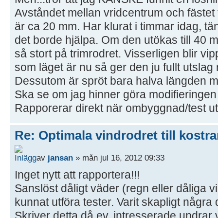
Avståndet mellan vridcentrum och fästet
är ca 20 mm. Har klurat i timmar idag, tän
det borde hjälpa. Om den utökas till 40 m
så stort på trimrodret. Visserligen blir v
som läget är nu så ger den ju fullt utslag
Dessutom är spröt bara halva längden mo
Ska se om jag hinner göra modifieringen
Rapporerar direkt när ombyggnad/test utfö
Re: Optimala vindrodret till kostra
av
jansan
» mån jul 16, 2012 09:33
Inget nytt att rapportera!!!
Sanslöst dåligt väder (regn eller dåliga vin
kunnat utföra tester. Varit skapligt några
Skriver detta då ev. intresserade undrar v