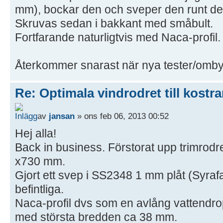
mm), bockar den och sveper den runt det 
Skruvas sedan i bakkant med småbult.
Fortfarande naturligtvis med Naca-profil.
Återkommer snarast när nya tester/omby
Re: Optimala vindrodret till kostra
av
jansan
» ons feb 06, 2013 00:52
Hej alla!
Back in business. Förstorat upp trimrodre
x730 mm.
Gjort ett svep i SS2348 1 mm plåt (Syrafa
befintliga.
Naca-profil dvs som en avlång vattendro
med största bredden ca 38 mm.