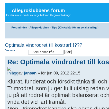
Allegroklubbens forum
för alla intresserade av segelbåtarna Allegro och Adagio
Forumindex
‹
Allegroklubben
‹
Tips (Klicka här för att se alla inlägg)
Optimala vindrodret till kostrar!!!???
Besvara
Re: Optimala vindrodret till kos
av
jansan
» lör jun 09, 2012 22:15
Klurat, funderat och försökt tänka till och 
Trimrodret, som ju ger fullt utslag redan 
ju på att rodret är optimalt balanserat och
vrida det vid fart framåt.
Men...trimrodret kanske ska göras djupare