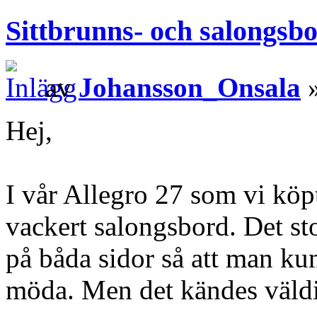
Sittbrunns- och salongsb
av
Johansson_Onsala
»
Hej,
I vår Allegro 27 som vi köpt
vackert salongsbord. Det sto
på båda sidor så att man ku
möda. Men det kändes väldi