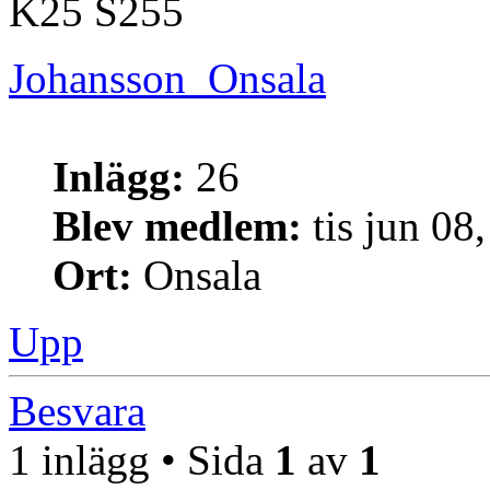
K25 S255
Johansson_Onsala
Inlägg:
26
Blev medlem:
tis jun 08
Ort:
Onsala
Upp
Besvara
1 inlägg • Sida
1
av
1