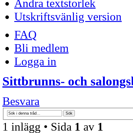
Ändra textstorlek
Utskriftsvänlig version
FAQ
Bli medlem
Logga in
Sittbrunns- och salong
Besvara
1 inlägg • Sida
1
av
1