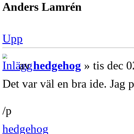
Anders Lamrén
Upp
av
hedgehog
» tis dec 
Det var väl en bra ide. Jag po
/p
hedgehog