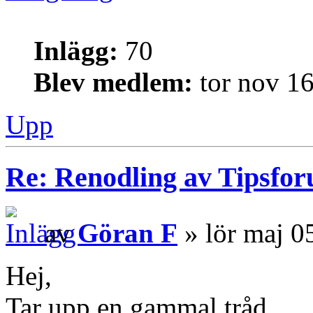
Inlägg:
70
Blev medlem:
tor nov 16
Upp
Re: Renodling av Tipsfo
av
Göran F
» lör maj 0
Hej,
Tar upp en gammal tråd.