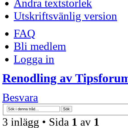
Ändra textstorlek
Utskriftsvänlig version
FAQ
Bli medlem
Logga in
Renodling av Tipsforu
Besvara
3 inlägg • Sida
1
av
1