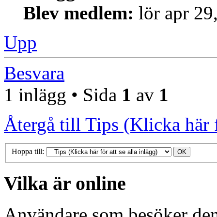
Blev medlem:
lör apr 29
Upp
Besvara
1 inlägg • Sida
1
av
1
Återgå till Tips (Klicka här f
Hoppa till:
Vilka är online
Användare som besöker denn