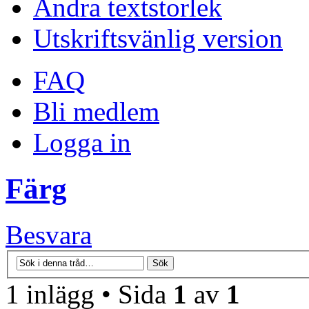
Ändra textstorlek
Utskriftsvänlig version
FAQ
Bli medlem
Logga in
Färg
Besvara
1 inlägg • Sida
1
av
1