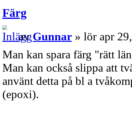
Färg
av
Gunnar
» lör apr 29
Man kan spara färg "rätt lä
Man kan också slippa att tvät
använt detta på bl a tvåko
(epoxi).