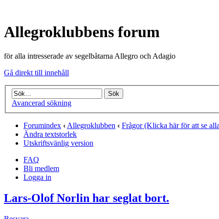
Allegroklubbens forum
för alla intresserade av segelbåtarna Allegro och Adagio
Gå direkt till innehåll
Avancerad sökning
Forumindex
‹
Allegroklubben
‹
Frågor (Klicka här för att se all
Ändra textstorlek
Utskriftsvänlig version
FAQ
Bli medlem
Logga in
Lars-Olof Norlin har seglat bort.
Besvara