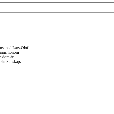
mans med Lars-Olof
 känna honom
m dom är.
 sin kunskap.