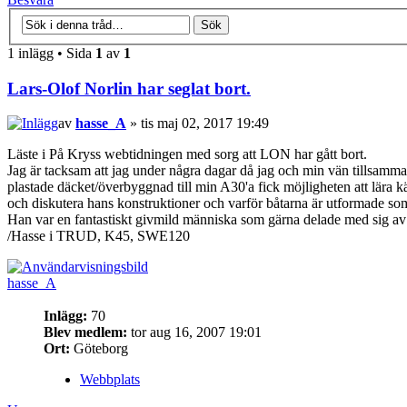
1 inlägg • Sida
1
av
1
Lars-Olof Norlin har seglat bort.
av
hasse_A
» tis maj 02, 2017 19:49
Läste i På Kryss webtidningen med sorg att LON har gått bort.
Jag är tacksam att jag under några dagar då jag och min vän tillsam
plastade däcket/överbyggnad till min A30'a fick möjligheten att lära
och diskutera hans konstruktioner och varför båtarna är utformade so
Han var en fantastiskt givmild människa som gärna delade med sig av
/Hasse i TRUD, K45, SWE120
hasse_A
Inlägg:
70
Blev medlem:
tor aug 16, 2007 19:01
Ort:
Göteborg
Webbplats