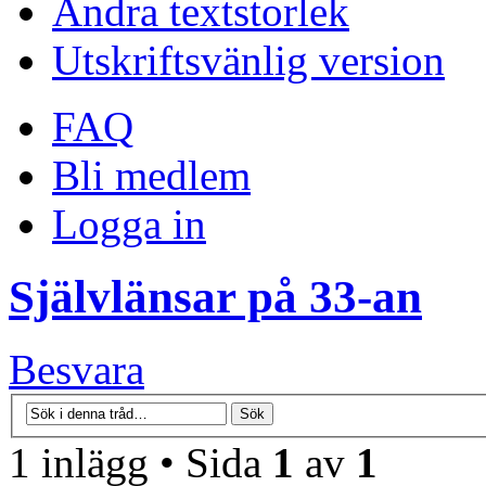
Ändra textstorlek
Utskriftsvänlig version
FAQ
Bli medlem
Logga in
Självlänsar på 33-an
Besvara
1 inlägg • Sida
1
av
1