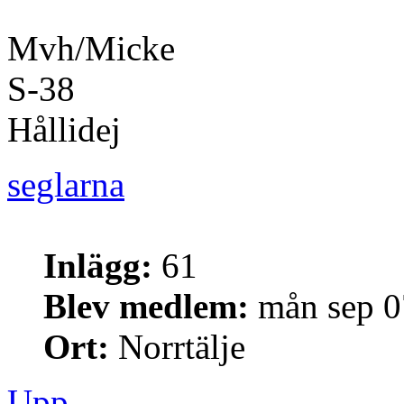
Mvh/Micke
S-38
Hållidej
seglarna
Inlägg:
61
Blev medlem:
mån sep 0
Ort:
Norrtälje
Upp