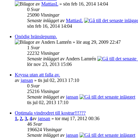
av
MattiasL
» sön feb 16, 2014 14:04
0
Svar
25090
Visningar
Senaste inlägget
av
MattiasL
sön feb 16, 2014 14:04
Onödig bränslepump.
av Anders Lamrén » lör aug 29, 2009 22:47
1
Svar
22232
Visningar
Senaste inlägget
av Anders Lamrén
lör nov 23, 2013 15:06
Kryssa utan att falla av.
av
jansan
» tis jul 02, 2013 17:10
0
Svar
25216
Visningar
Senaste inlägget
av
jansan
tis jul 02, 2013 17:10
Optimala vindrodret till kostrar!!!???
1
,
2
,
3
,
4
av
jansan
» tor maj 17, 2012 00:36
46
Svar
196624
Visningar
Senaste inlägget
av
jansan