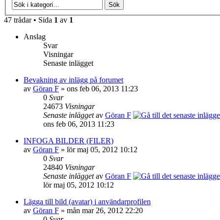
47 trådar • Sida
1
av
1
Anslag
Svar
Visningar
Senaste inlägget
Bevakning av inlägg på forumet
av
Göran F
» ons feb 06, 2013 11:23
0
Svar
24673
Visningar
Senaste inlägget
av
Göran F
ons feb 06, 2013 11:23
INFOGA BILDER (FILER)
av
Göran F
» lör maj 05, 2012 10:12
0
Svar
24840
Visningar
Senaste inlägget
av
Göran F
lör maj 05, 2012 10:12
Lägga till bild (avatar) i användarprofilen
av
Göran F
» mån mar 26, 2012 22:20
0
Svar