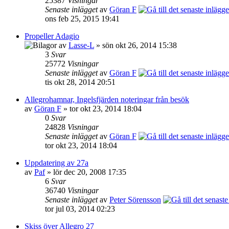
25387
Visningar
Senaste inlägget
av
Göran F
ons feb 25, 2015 19:41
Propeller Adagio
av
Lasse-L
» sön okt 26, 2014 15:38
3
Svar
25772
Visningar
Senaste inlägget
av
Göran F
tis okt 28, 2014 20:51
Allegrohamnar, Ingelsfjärden noteringar från besök
av
Göran F
» tor okt 23, 2014 18:04
0
Svar
24828
Visningar
Senaste inlägget
av
Göran F
tor okt 23, 2014 18:04
Uppdatering av 27a
av
Paf
» lör dec 20, 2008 17:35
6
Svar
36740
Visningar
Senaste inlägget
av
Peter Sörensson
tor jul 03, 2014 02:23
Skiss över Allegro 27