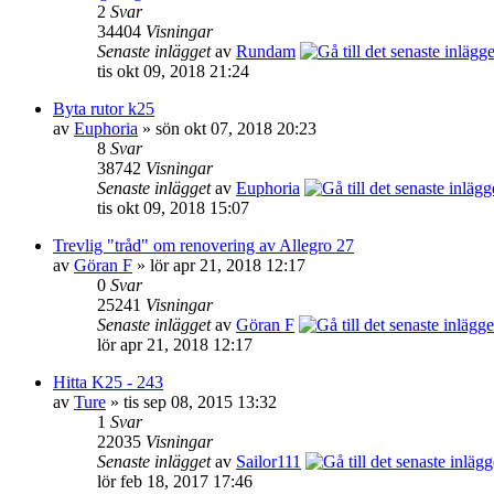
2
Svar
34404
Visningar
Senaste inlägget
av
Rundam
tis okt 09, 2018 21:24
Byta rutor k25
av
Euphoria
» sön okt 07, 2018 20:23
8
Svar
38742
Visningar
Senaste inlägget
av
Euphoria
tis okt 09, 2018 15:07
Trevlig "tråd" om renovering av Allegro 27
av
Göran F
» lör apr 21, 2018 12:17
0
Svar
25241
Visningar
Senaste inlägget
av
Göran F
lör apr 21, 2018 12:17
Hitta K25 - 243
av
Ture
» tis sep 08, 2015 13:32
1
Svar
22035
Visningar
Senaste inlägget
av
Sailor111
lör feb 18, 2017 17:46