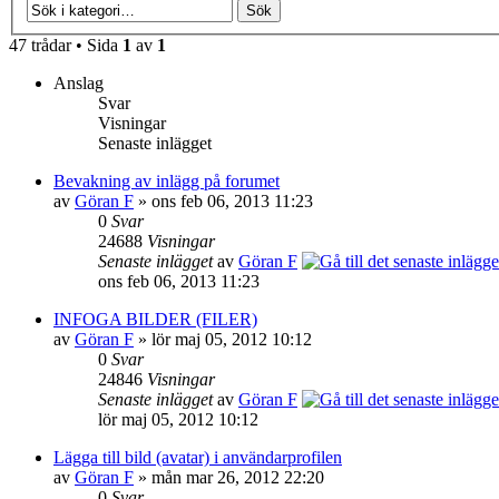
47 trådar • Sida
1
av
1
Anslag
Svar
Visningar
Senaste inlägget
Bevakning av inlägg på forumet
av
Göran F
» ons feb 06, 2013 11:23
0
Svar
24688
Visningar
Senaste inlägget
av
Göran F
ons feb 06, 2013 11:23
INFOGA BILDER (FILER)
av
Göran F
» lör maj 05, 2012 10:12
0
Svar
24846
Visningar
Senaste inlägget
av
Göran F
lör maj 05, 2012 10:12
Lägga till bild (avatar) i användarprofilen
av
Göran F
» mån mar 26, 2012 22:20
0
Svar