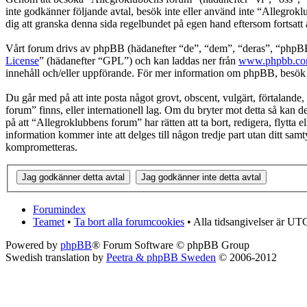
inte godkänner följande avtal, besök inte eller använd inte “Allegrokl
dig att granska denna sida regelbundet på egen hand eftersom fortsatt 
Vårt forum drivs av phpBB (hädanefter “de”, “dem”, “deras”, “ph
License
” (hädanefter “GPL”) och kan laddas ner från
www.phpbb.c
innehåll och/eller uppförande. För mer information om phpBB, besö
Du går med på att inte posta något grovt, obscent, vulgärt, förtalande, 
forum” finns, eller internationell lag. Om du bryter mot detta så kan d
på att “Allegroklubbens forum” har rätten att ta bort, redigera, flytta
information kommer inte att delges till någon tredje part utan ditt sa
komprometteras.
Forumindex
Teamet
•
Ta bort alla forumcookies
• Alla tidsangivelser är UT
Powered by
phpBB
® Forum Software © phpBB Group
Swedish translation by
Peetra & phpBB Sweden
© 2006-2012