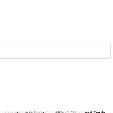
odkänner du att du binder dig juridiskt till följande avtal. Om du