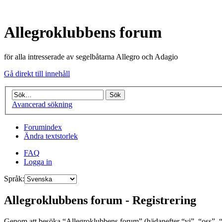
Allegroklubbens forum
för alla intresserade av segelbåtarna Allegro och Adagio
Gå direkt till innehåll
Avancerad sökning
Forumindex
Ändra textstorlek
FAQ
Logga in
Språk:
Allegroklubbens forum - Registrering
Genom att besöka “Allegroklubbens forum” (hädanefter “vi”, “oss”, “vå