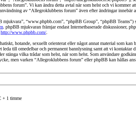
ubbens forum”. Vi kan ändra detta avtal när som helst och vi kommer att
användning av “Allegroklubbens forum” även efter ändringar innebär att 
pBB mjukvara”, “www.phpbb.com”, “phpBB Group”, “phpBB Teams”) som
om
. phpBB mjukvaran främjar endast Internetbaserade diskussioner, phpBB
k
http://www.phpbb.com/
.
hatiskt, hotande, sexuellt orienterat eller något annat material som kan b
et leda till omedelbar och permanent bannlysning samt att vi kontaktar d
 eller stänga vilka trådar som helst, när som helst. Som användare godkän
mtycke, men varken “Allegroklubbens forum” eller phpBB kan hållas ansva
C + 1 timme