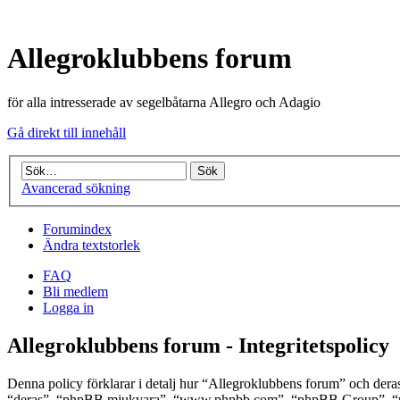
Allegroklubbens forum
för alla intresserade av segelbåtarna Allegro och Adagio
Gå direkt till innehåll
Avancerad sökning
Forumindex
Ändra textstorlek
FAQ
Bli medlem
Logga in
Allegroklubbens forum - Integritetspolicy
Denna policy förklarar i detalj hur “Allegroklubbens forum” och dera
“deras”, “phpBB mjukvara”, “www.phpbb.com”, “phpBB Group”, “php