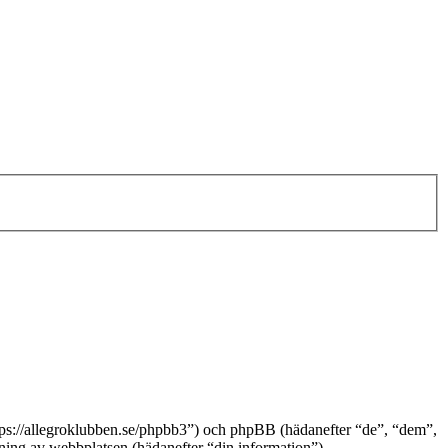
ttps://allegroklubben.se/phpbb3”) och phpBB (hädanefter “de”, “dem”,
g av webbplatsen (hädanefter “din information”).