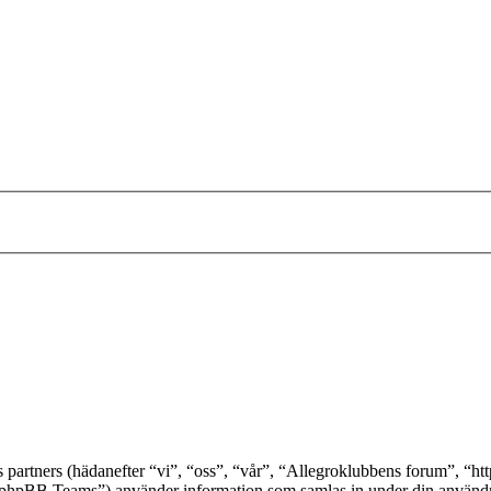
s partners (hädanefter “vi”, “oss”, “vår”, “Allegroklubbens forum”, “h
BB Teams”) använder information som samlas in under din användnin