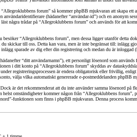
a “Allegroklubbens forum” så kommer phpBB mjukvaran att skapa ett antal
en användaridentifierare (hädanefter “användar-id”) och en anonym sessio
t några trådar på “Allegroklubbens forum” och används för att komma ih
besöker “Allegroklubbens forum”, men dessa ligger utanför detta doku
 du skickar till oss. Detta kan vara, men är inte begränsat till: inläg
inlägg sparade av dig efter din registrering och medan du är inloggad (
(hädanefter “ditt användarnamn”), ett personligt lösenord som används fö
ationen i ditt konto på “Allegroklubbens forum” skyddas av dataskyddsla
der registreringsprocessen är endera obligatorisk eller frivillig, enlig
itt konto, välja vilka automatiskt genererade e-postmeddelanden phpBB mj
t. Dock är det rekommenderat att du inte använder samma lösenord på fler
 helst omständigheter kommer någon från “Allegroklubbens forum”, phpB
ösenord”-funktionen som finns i phpBB mjukvaran. Denna process komme
C + 1 timme