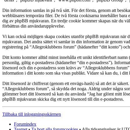
Din information samlas in på två sätt. För det första, genom att besök
webbläsares temporära filer. De två första cookisarna innehåller bara 
dig av phpBB mjukvaran. En tredje cookie kommer skapas när du väl läs
förbättras din användarupplevelse.
Vi kan också möjligen skapa cookies utanför phpBB mjukvaran när du 
mjukvaran. Det andra sättet vi samlar in din information är genom vad
registrering på “Allegroklubbens forum” (hädanefter “ditt konto”) och 
Ditt konto kommer alltid minst innehålla ett unikt identifierbart namn 
personlig, giltig e-postadress (hädanefter “din e-postadress”). Inform
lösenord och din e-postadress som krävs av “Allegroklubbens forum” un
information i ditt konto som ska visas publikt. Vidare så kan du, i d
Ditt lösenord är chiffrerat (genom ett envägs-hash) så att det är säker
“Allegroklubbens forum”, så skydda det noga. Aldrig under några som
glömmer bort ditt lösenord så kan du använda “Jag har glömt mitt l
phpBB mjukvaran skicka dig ett nytt lösenord till din e-postadress.
Tillbaka till inloggningsskärmen
Forumindex
Teamet
•
Ta bort alla forumcookies
• Alla tidsangivelser är UT