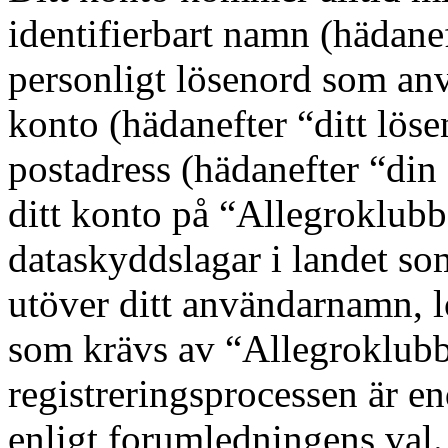
identifierbart namn (hädane
personligt lösenord som anvä
konto (hädanefter “ditt löse
postadress (hädanefter “din
ditt konto på “Allegroklub
dataskyddslagar i landet som
utöver ditt användarnamn, l
som krävs av “Allegroklub
registreringsprocessen är end
enligt forumledningens val