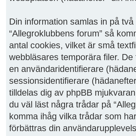
Din information samlas in på två
“Allegroklubbens forum” så kom
antal cookies, vilket är små textfi
webbläsares temporära filer. De 
en användaridentifierare (hädan
sessionsidentifierare (hädanefte
tilldelas dig av phpBB mjukvara
du väl läst några trådar på “All
komma ihåg vilka trådar som har l
förbättras din användarupplevels