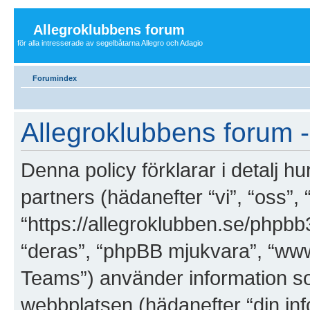
Allegroklubbens forum
för alla intresserade av segelbåtarna Allegro och Adagio
Forumindex
Allegroklubbens forum - 
Denna policy förklarar i detalj h
partners (hädanefter “vi”, “oss”,
“https://allegroklubben.se/phpbb
“deras”, “phpBB mjukvara”, “w
Teams”) använder information s
webbplatsen (hädanefter “din inf