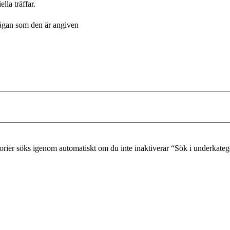
lla träffar.
frågan som den är angiven
gorier söks igenom automatiskt om du inte inaktiverar “Sök i underkateg