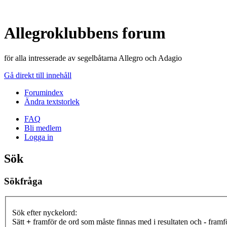
Allegroklubbens forum
för alla intresserade av segelbåtarna Allegro och Adagio
Gå direkt till innehåll
Forumindex
Ändra textstorlek
FAQ
Bli medlem
Logga in
Sök
Sökfråga
Sök efter nyckelord:
Sätt
+
framför de ord som måste finnas med i resultaten och
-
framfö