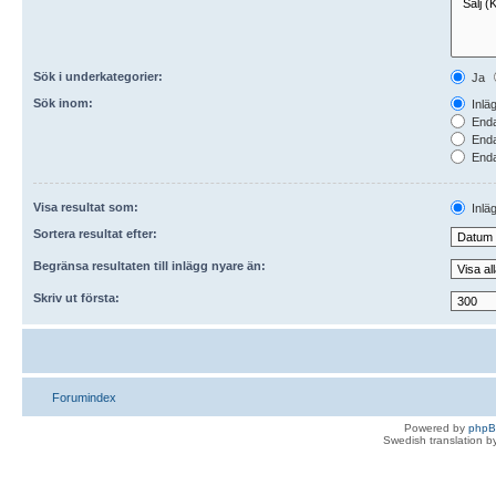
Sök i underkategorier:
Ja
Sök inom:
Inlä
Enda
Enda
Endas
Visa resultat som:
Inlä
Sortera resultat efter:
Begränsa resultaten till inlägg nyare än:
Skriv ut första:
Forumindex
Powered by
php
Swedish translation 