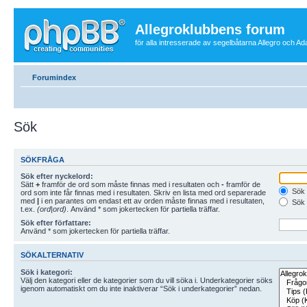
Allegroklubbens forum
för alla intresserade av segelbåtarna Allegro och Ad
Forumindex
Sök
SÖKFRÅGA
Sök efter nyckelord:
Sätt
+
framför de ord som måste finnas med i resultaten och
-
framför de
Sök 
ord som inte får finnas med i resultaten. Skriv en lista med ord separerade
med
|
i en parantes om endast ett av orden måste finnas med i resultaten,
Sök 
t.ex.
(ord|ord)
. Använd * som jokertecken för partiella träffar.
Sök efter författare:
Använd * som jokertecken för partiella träffar.
SÖKALTERNATIV
Sök i kategori:
Välj den kategori eller de kategorier som du vill söka i. Underkategorier söks
igenom automatiskt om du inte inaktiverar “Sök i underkategorier” nedan.