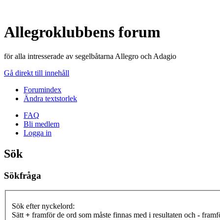
Allegroklubbens forum
för alla intresserade av segelbåtarna Allegro och Adagio
Gå direkt till innehåll
Forumindex
Ändra textstorlek
FAQ
Bli medlem
Logga in
Sök
Sökfråga
Sök efter nyckelord:
Sätt
+
framför de ord som måste finnas med i resultaten och
-
framfö