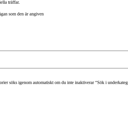
lla träffar.
frågan som den är angiven
gorier söks igenom automatiskt om du inte inaktiverar “Sök i underkateg