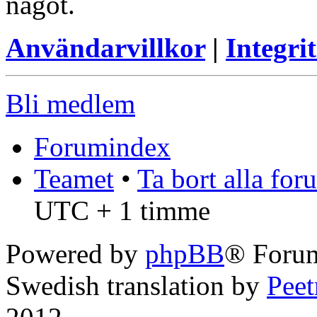
något.
Användarvillkor
|
Integrit
Bli medlem
Forumindex
Teamet
•
Ta bort alla fo
UTC + 1 timme
Powered by
phpBB
® Foru
Swedish translation by
Pee