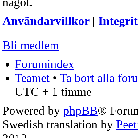
något.
Användarvillkor
|
Integrit
Bli medlem
Forumindex
Teamet
•
Ta bort alla fo
UTC + 1 timme
Powered by
phpBB
® Foru
Swedish translation by
Pee