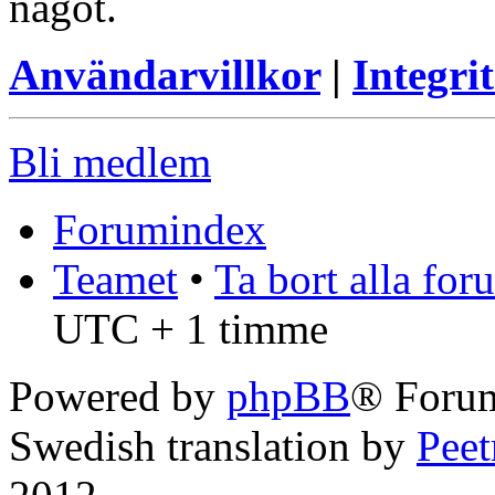
något.
Användarvillkor
|
Integrit
Bli medlem
Forumindex
Teamet
•
Ta bort alla fo
UTC + 1 timme
Powered by
phpBB
® Foru
Swedish translation by
Pee