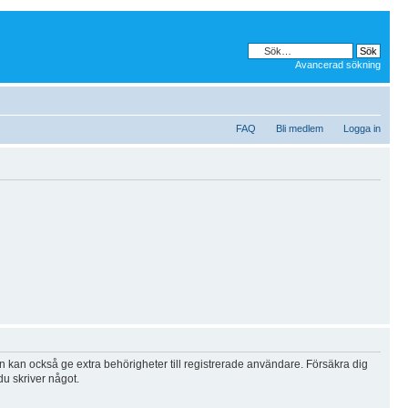
Avancerad sökning
FAQ
Bli medlem
Logga in
n kan också ge extra behörigheter till registrerade användare. Försäkra dig
du skriver något.