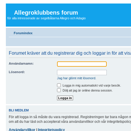
Allegroklubbens forum
för alla intresserade av segelbåtarna Allegro och Adagio
Forumindex
Forumet kräver att du registrerar dig och loggar in för att visa
Användarnamn:
Lösenord:
Jag har glömt mitt lösenord.
Logga in mig automatiskt vid varje besök.
Dölj att jag är online denna session.
BLI MEDLEM
För att logga in så måste du vara registrerad. Registreringen tar bara någon
om att du har läst och accepterat våra användarvillkor och vår integritetspolic
Användarvillkor
|
Integritetspolicy