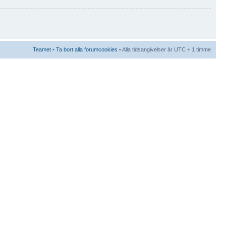
Teamet
•
Ta bort alla forumcookies
• Alla tidsangivelser är UTC + 1 timme