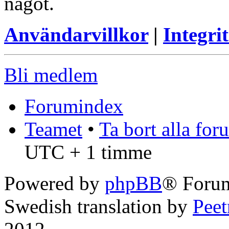
något.
Användarvillkor
|
Integrit
Bli medlem
Forumindex
Teamet
•
Ta bort alla fo
UTC + 1 timme
Powered by
phpBB
® Foru
Swedish translation by
Pee