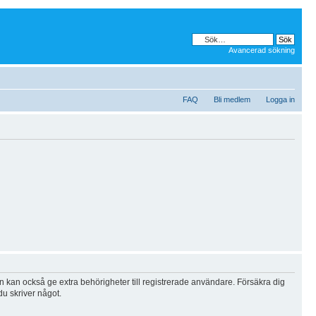
Avancerad sökning
FAQ
Bli medlem
Logga in
n kan också ge extra behörigheter till registrerade användare. Försäkra dig
du skriver något.