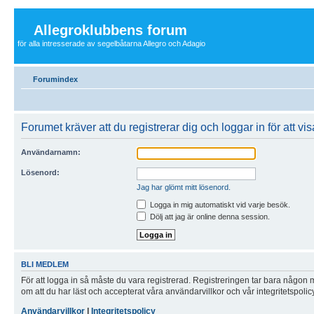
Allegroklubbens forum
för alla intresserade av segelbåtarna Allegro och Adagio
Forumindex
Forumet kräver att du registrerar dig och loggar in för att vi
Användarnamn:
Lösenord:
Jag har glömt mitt lösenord.
Logga in mig automatiskt vid varje besök.
Dölj att jag är online denna session.
BLI MEDLEM
För att logga in så måste du vara registrerad. Registreringen tar bara någon
om att du har läst och accepterat våra användarvillkor och vår integritetspolic
Användarvillkor
|
Integritetspolicy