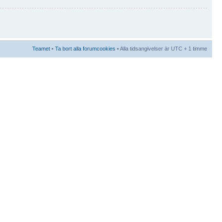
Teamet
•
Ta bort alla forumcookies
• Alla tidsangivelser är UTC + 1 timme