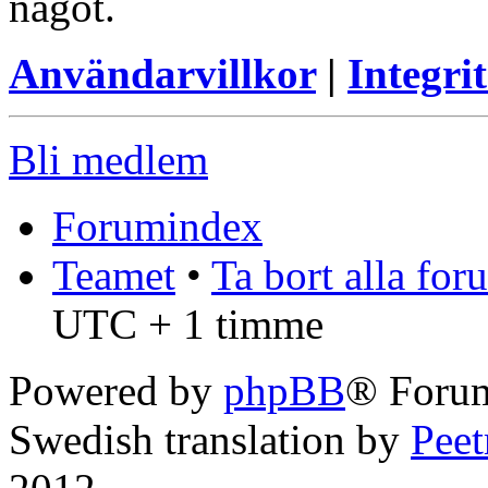
något.
Användarvillkor
|
Integrit
Bli medlem
Forumindex
Teamet
•
Ta bort alla fo
UTC + 1 timme
Powered by
phpBB
® Foru
Swedish translation by
Pee