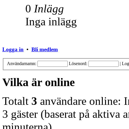
0
Inlägg
Inga inlägg
Logga in
•
Bli medlem
Användarnamn:
Lösenord:
|
Log
Vilka är online
Totalt
3
användare online: 
3 gäster (baserat på aktiva 
minuterna)