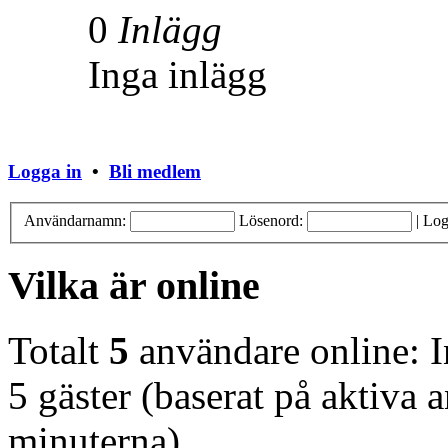
0
Inlägg
Inga inlägg
Logga in
•
Bli medlem
Användarnamn:
Lösenord:
|
Log
Vilka är online
Totalt
5
användare online: 
5 gäster (baserat på aktiva 
minuterna)