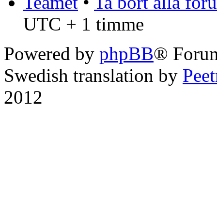
Teamet
•
Ta bort alla fo
UTC + 1 timme
Powered by
phpBB
® Foru
Swedish translation by
Pee
2012