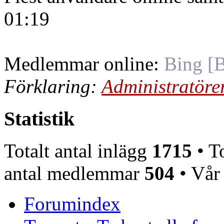
01:19
Medlemmar online:
Bing [B
Förklaring:
Administratöre
Statistik
Totalt antal inlägg
1715
• To
antal medlemmar
504
• Vår
Forumindex