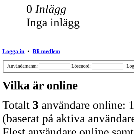
0
Inlägg
Inga inlägg
Logga in
•
Bli medlem
Användarnamn:
Lösenord:
|
Log
Vilka är online
Totalt
3
användare online: 1
(baserat på aktiva användar
Flest användare online samt