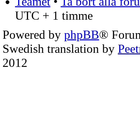
Teamet
•
Ta bort alla fo
UTC + 1 timme
Powered by
phpBB
® Foru
Swedish translation by
Pee
2012