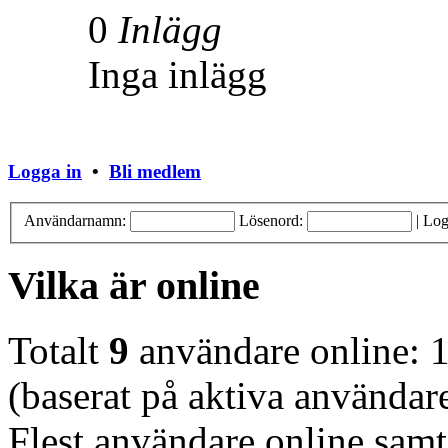
0
Inlägg
Inga inlägg
Logga in
•
Bli medlem
Användarnamn:
Lösenord:
|
Log
Vilka är online
Totalt
9
användare online: 1
(baserat på aktiva användar
Flest användare online samt