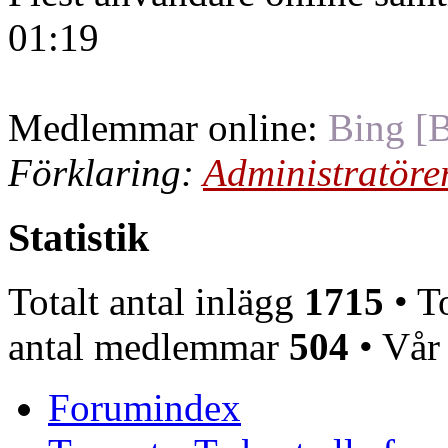
01:19
Medlemmar online:
Bing [B
Förklaring:
Administratöre
Statistik
Totalt antal inlägg
1715
• To
antal medlemmar
504
• Vår
Forumindex