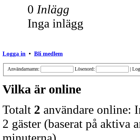
0
Inlägg
Inga inlägg
Logga in
•
Bli medlem
Användarnamn:
Lösenord:
|
Log
Vilka är online
Totalt
2
användare online: 
2 gäster (baserat på aktiva 
minuterna)