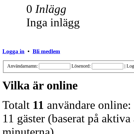
0
Inlägg
Inga inlägg
Logga in
•
Bli medlem
Användarnamn:
Lösenord:
|
Log
Vilka är online
Totalt
11
användare online:
11 gäster (baserat på aktiv
minuterna)