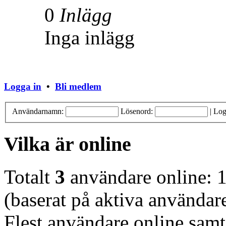
0
Inlägg
Inga inlägg
Logga in
•
Bli medlem
Användarnamn:
Lösenord:
|
Log
Vilka är online
Totalt
3
användare online: 1
(baserat på aktiva användar
Flest användare online samt