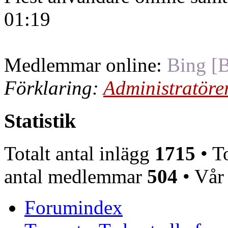
01:19
Medlemmar online:
Bing [B
Förklaring:
Administratöre
Statistik
Totalt antal inlägg
1715
• To
antal medlemmar
504
• Vår
Forumindex