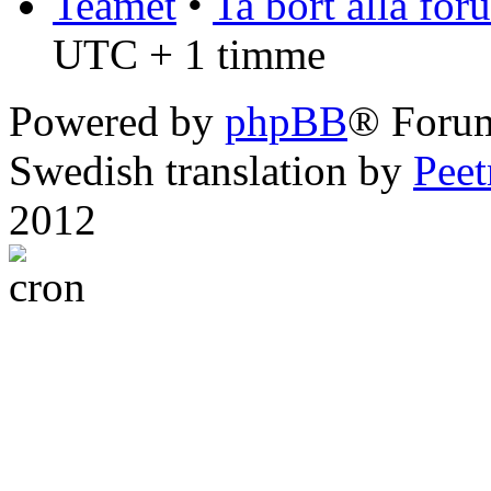
Teamet
•
Ta bort alla fo
UTC + 1 timme
Powered by
phpBB
® Foru
Swedish translation by
Pee
2012