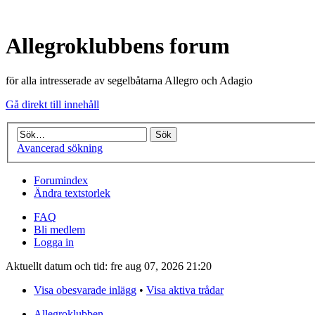
Allegroklubbens forum
för alla intresserade av segelbåtarna Allegro och Adagio
Gå direkt till innehåll
Avancerad sökning
Forumindex
Ändra textstorlek
FAQ
Bli medlem
Logga in
Aktuellt datum och tid: fre aug 07, 2026 21:20
Visa obesvarade inlägg
•
Visa aktiva trådar
Allegroklubben