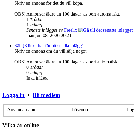
Skriv en annons för det du vill köpa.
OBS! Annonser äldre än 100 dagar tas bort auromatiskt.
1
Trådar
1
Inlägg
Senaste inlägget
av
Freelix
mån jun 08, 2026 20:21
Sälj (Klicka här för att se alla inlägg)
Skriv en annons om du vill sälja något.
OBS! Annonser äldre än 100 dagar tas bort automatiskt.
0
Trådar
0
Inlägg
Inga inlägg
Logga in
•
Bli medlem
Användarnamn:
Lösenord:
|
Log
Vilka är online